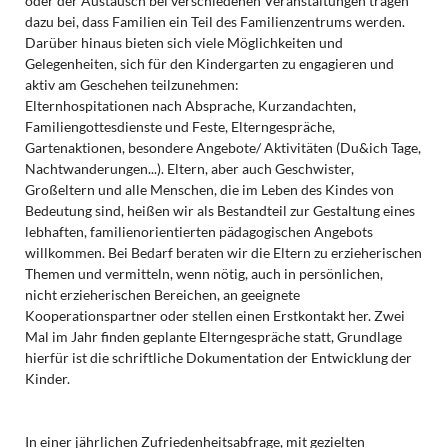
oder der Austausch bei verschiedenen Veranstaltungen tragen
dazu bei, dass Familien ein Teil des Familienzentrums werden.
Darüber hinaus bieten sich viele Möglichkeiten und
Gelegenheiten, sich für den Kindergarten zu engagieren und
aktiv am Geschehen teilzunehmen:
Elternhospitationen nach Absprache, Kurzandachten,
Familiengottesdienste und Feste, Elterngespräche,
Gartenaktionen, besondere Angebote/ Aktivitäten (Du&ich Tage,
Nachtwanderungen...). Eltern, aber auch Geschwister,
Großeltern und alle Menschen, die im Leben des Kindes von
Bedeutung sind, heißen wir als Bestandteil zur Gestaltung eines
lebhaften, familienorientierten pädagogischen Angebots
willkommen. Bei Bedarf beraten wir die Eltern zu erzieherischen
Themen und vermitteln, wenn nötig, auch in persönlichen,
nicht erzieherischen Bereichen, an geeignete
Kooperationspartner oder stellen einen Erstkontakt her. Zwei
Mal im Jahr finden geplante Elterngespräche statt, Grundlage
hierfür ist die schriftliche Dokumentation der Entwicklung der
Kinder.
In einer jährlichen Zufriedenheitsabfrage, mit gezielten